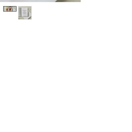
nie omin
English 
Front M
Happy E
Inside 
Let us c
the flow
reawake
because 
Allelujah
May this
lots of j
and may
with all!
** "Śmig