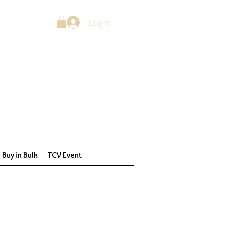
Log In
Buy in Bulk
TCV Event